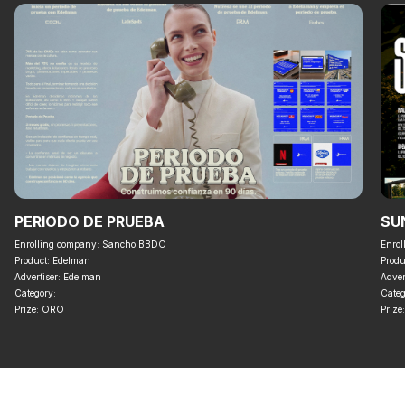
PERIODO DE PRUEBA
SU
Enrolling company
: Sancho BBDO
Enrol
Product
: Edelman
Produ
Advertiser: Edelman
Adver
Category:
Categ
Prize: ORO
Prize