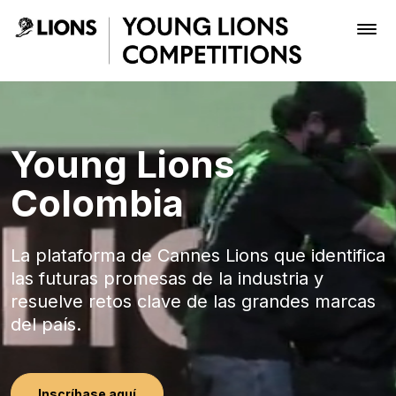
Skip to Main Content
Inicio - Young Lions
Premios
Young Lions
Archivo
Colombia
La plataforma de Cannes Lions que identifica
Inscribir
las futuras promesas de la industria y
resuelve retos clave de las grandes marcas
Boletería
del país.
Inscríbase aquí