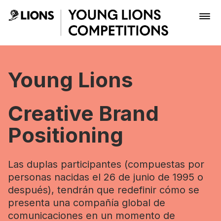
Skip to Main Content
Young Lions PR - Young Lio
Premios
Young Lions
Archivo
Creative Brand
Positioning
Inscribir
Las duplas participantes (compuestas por
Boletería
personas nacidas el 26 de junio de 1995 o
después), tendrán que redefinir cómo se
presenta una compañía global de
comunicaciones en un momento de