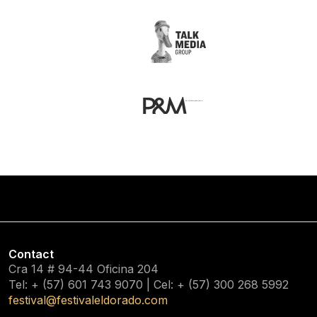
Contact
Cra 14 # 94-44 Oficina 204
Tel: + (57) 601
743 9070
| Cel: + (57)
300 268 5992
festival@festivaleldorado.com