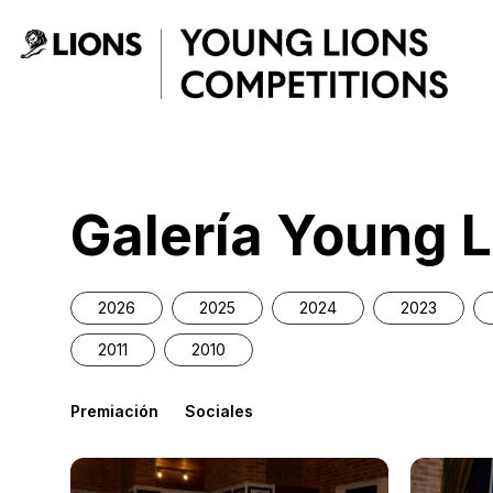
Skip to Main Content
2013 - Young Lion
Galería Young L
2026
2025
2024
2023
2011
2010
Premiación
Sociales