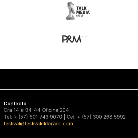
Contacto
Cra 14 # 94-44 Oficina 204
Tel: + (57) 601
743 9070
| Cel: + (57)
300 268 5992
festival@festivaleldorado.com