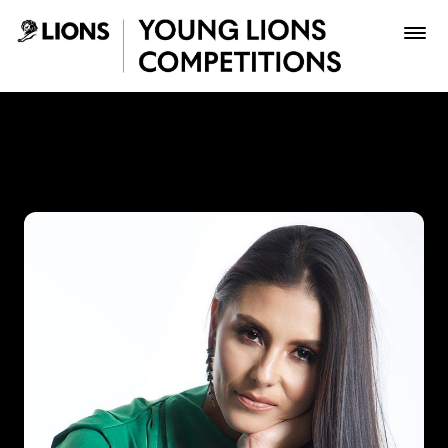
Saltar al contenido principal
Paola Andrea Beltrán Fonse
Premios
Archivo
Inscribir
Boletería