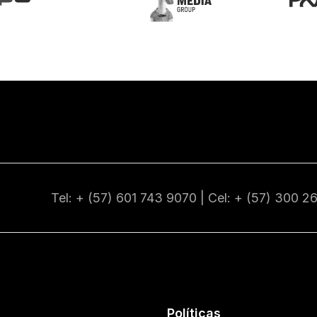
Tel: + (57) 601
743 9070
| Cel: + (57)
300 2
Políticas