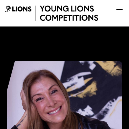
Saltar al contenido principal
Paola Aldaz - Young Lions
Premios
Archivo
Inscribir
Boletería