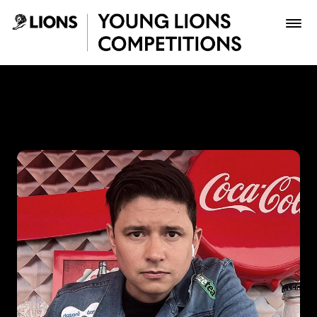
Saltar al contenido principal
Edwin Sanchez Fierro - You
Premios
Archivo
Inscribir
Boletería