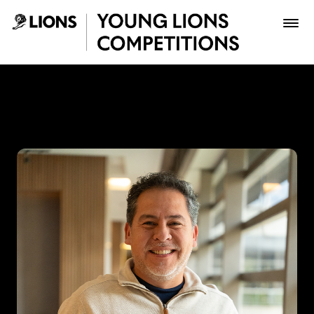
Saltar al contenido principal
Vladimir Tiuso - Young Lio
Premios
Archivo
Inscribir
Boletería