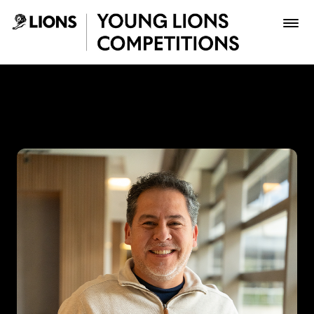
Saltar al contenido principal
Vladimir Tiuso - Young Lio
Premios
Archivo
Inscribir
Boletería