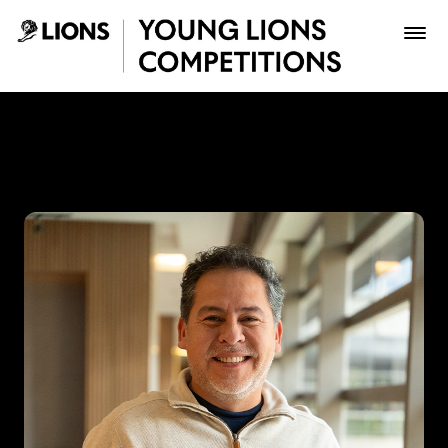
Saltar al contenido principal
Vladimir Tiuso - Young Lio
Premios
Archivo
Inscribir
Boletería