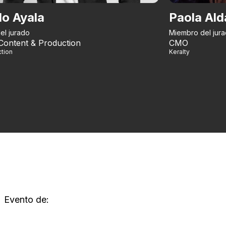
do Ayala
Paola Ald
el jurado
Miembro del jur
Content & Production
CMO
tion
Keralty
Evento de: