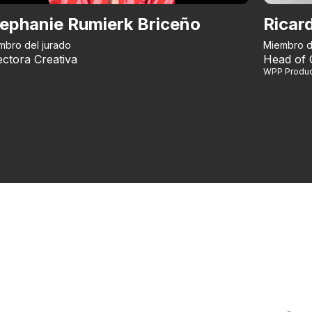
ephanie Rumierk Briceño
Ricar
mbro del jurado
Miembro d
ectora Creativa
Head of 
WPP Produc