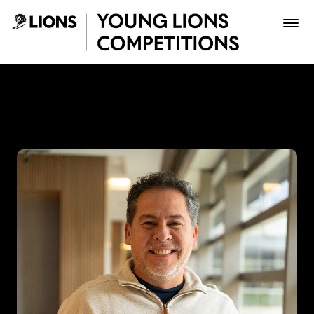
Saltar al contenido principal
Vladimir Tiuso - Young Lio
Premios
Archivo
Inscribir
Boletería