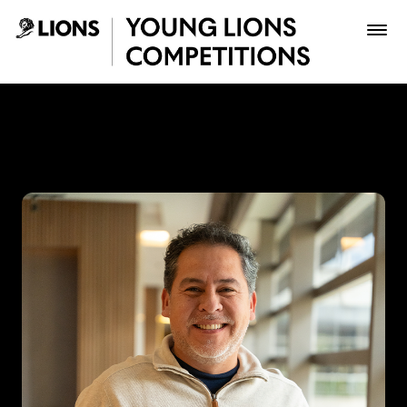
Saltar al contenido principal
Vladimir Tiuso - Young Lio
Premios
Archivo
Inscribir
Boletería