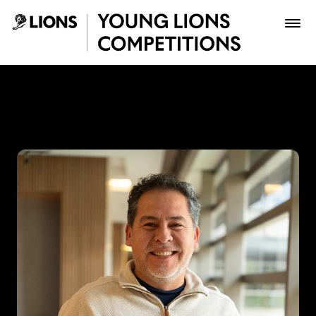
Saltar al contenido principal
Vladimir Tiuso - Young Lio
Premios
Archivo
Inscribir
Boletería