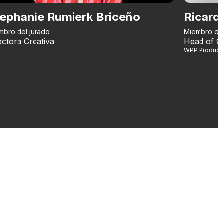
ephanie Rumierk Briceño
Ricar
mbro del jurado
Miembro d
ectora Creativa
Head of 
WPP Produc