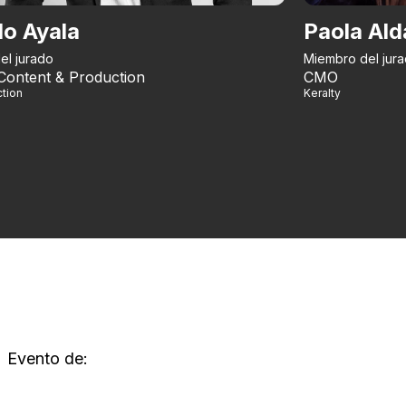
do Ayala
Paola Ald
el jurado
Miembro del jur
Content & Production
CMO
tion
Keralty
Evento de: