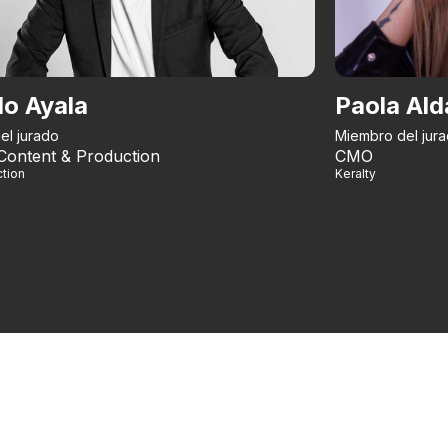
do Ayala
Paola Ald
el jurado
Miembro del jur
Content & Production
CMO
tion
Keralty