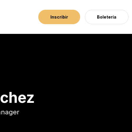
Inscribir
Boletería
nchez
anager