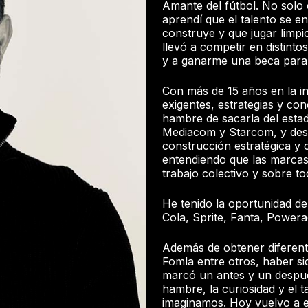
Amante del fútbol. No solo 
aprendí que el talento se ent
construye y que jugar limpi
llevó a competir en distinto
y a ganarme una beca para 
Con más de 15 años en la in
exigentes, estrategias y co
hambre de sacarla del estad
Mediacom y Starcom, y desd
construcción estratégica y 
entendiendo que las marcas
trabajo colectivo y sobre tod
He tenido la oportunidad 
Cola, Sprite, Fanta, Powera
Además de obtener diferent
Fomla entre otros, haber s
marcó un antes y un despué
hambre, la curiosidad y el 
imaginamos. Hoy vuelvo a e