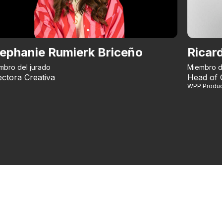
ephanie Rumierk Briceño
Ricar
mbro del jurado
Miembro d
ectora Creativa
Head of 
WPP Produc