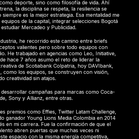
como deporte, sino como filosofía de vida. Ahí
rena, la disciplina se respeta, la resiliencia se
o siempre es la mejor estrategia. Esa mentalidad me
s equipos de la capital, integrar selecciones Bogotá
estudiar Mercadeo y Publicidad.
dustria, he recorrido este camino entre briefs
nceptos valientes pero sobre todo equipos con
io. He trabajado en agencias como Leo, Initiative,
e hace 7 años asumo el reto de liderar la
creativa de Scotiabank Colpatria, hoy DAVIbank,
, como los equipos, se construyen con visión,
o creatividad sin atajos.
de desarrollar campañas para marcas como Coca-
de, Sony y Allianz, entre otras.
es premios como Effies, Twitter Latam Challenge,
ido ganador Young Lions Media Colombia en 2014
s en mi carrera. Fue la confirmación de que el
talento abren puertas que muchas veces ni
ste espacio con la misma energía competitiva,