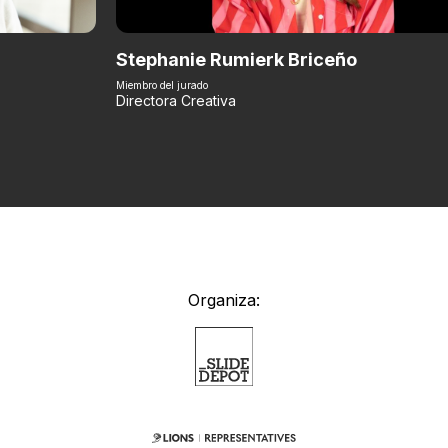
Stephanie Rumierk Briceño
Miembro del jurado
Directora Creativa
Organiza: