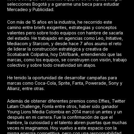
selecciones Bogotá y a ganarme una beca para estudiar
Mercadeo y Publicidad.
Con más de 15 años en la industria, he recorrido este
camino entre briefs exigentes, estrategias y conceptos
valientes pero sobre todo equipos con hambre de sacarla
del estadio. He trabajado en agencias como Leo, Initiative,
Mediacom y Starcom, y desde hace 7 años asumo el reto
de liderar la construcción estratégica y creativa de
Scotiabank Colpatria, hoy DAVIbank, entendiendo que las
marcas, como los equipos, se construyen con visión, trabajo
colectivo y sobre todo creatividad sin atajos.
He tenido la oportunidad de desarrollar campañas para
marcas como Coca-Cola, Sprite, Fanta, Powerade, Sony y
Allianz, entre otras.
Además de obtener diferentes premios como Effies, Twitter
Latam Challenge, Fomla entre otros, haber sido ganador
Young Lions Media Colombia en 2014 marcó un antes y un
después en mi carrera. Fue la confirmación de que el
hambre, la curiosidad y el talento abren puertas que muchas
veces ni imaginamos. Hoy vuelvo a este espacio con la
misma energía competitiva, pero con una responsabilidad