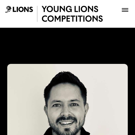
Saltar al contenido principal
Tiko Sanchez - Young Lion
Premios
Archivo
Inscribir
Boletería