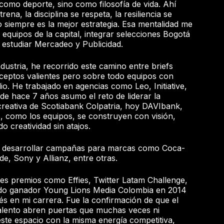
como deporte, sino como filosofía de vida. Ahí
rena, la disciplina se respeta, la resiliencia se
o siempre es la mejor estrategia. Esa mentalidad me
s equipos de la capital, integrar selecciones Bogotá
estudiar Mercadeo y Publicidad.
dustria, he recorrido este camino entre briefs
nceptos valientes pero sobre todo equipos con
io. He trabajado en agencias como Leo, Initiative,
e hace 7 años asumo el reto de liderar la
creativa de Scotiabank Colpatria, hoy DAVIbank,
, como los equipos, se construyen con visión,
o creatividad sin atajos.
de desarrollar campañas para marcas como Coca-
de, Sony y Allianz, entre otras.
es premios como Effies, Twitter Latam Challenge,
ido ganador Young Lions Media Colombia en 2014
s en mi carrera. Fue la confirmación de que el
talento abren puertas que muchas veces ni
ste espacio con la misma energía competitiva,