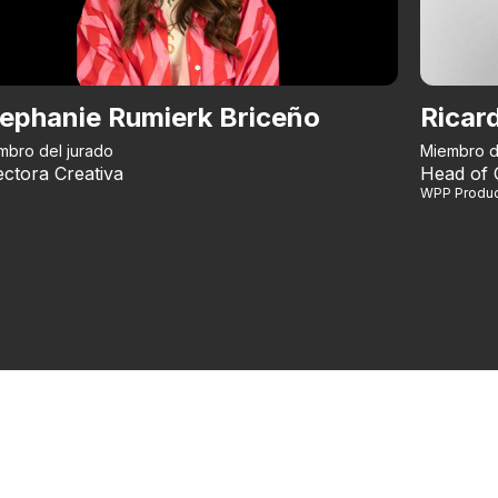
ephanie Rumierk Briceño
Ricar
mbro del jurado
Miembro d
ectora Creativa
Head of 
WPP Produc