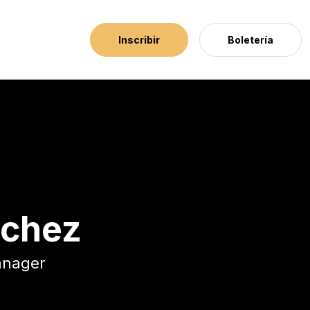
Inscribir
Boletería
nchez
anager