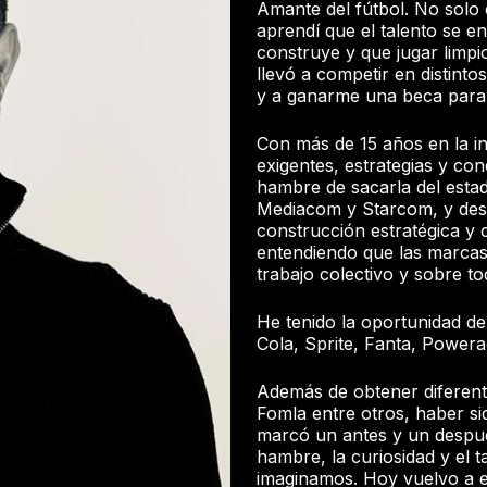
Amante del fútbol. No solo 
aprendí que el talento se ent
construye y que jugar limpi
llevó a competir en distinto
y a ganarme una beca para 
Con más de 15 años en la in
exigentes, estrategias y co
hambre de sacarla del estad
Mediacom y Starcom, y desd
construcción estratégica y 
entendiendo que las marcas
trabajo colectivo y sobre tod
He tenido la oportunidad 
Cola, Sprite, Fanta, Powera
Además de obtener diferent
Fomla entre otros, haber s
marcó un antes y un despué
hambre, la curiosidad y el 
imaginamos. Hoy vuelvo a e