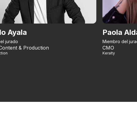
do Ayala
Paola Ald
el jurado
Miembro del jur
Content & Production
CMO
tion
Keralty