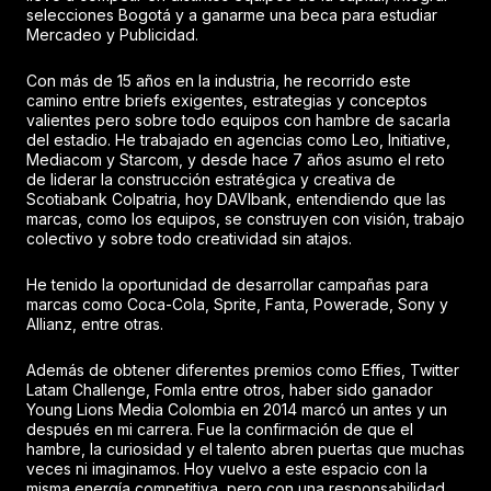
selecciones Bogotá y a ganarme una beca para estudiar
Mercadeo y Publicidad.
Con más de 15 años en la industria, he recorrido este
camino entre briefs exigentes, estrategias y conceptos
valientes pero sobre todo equipos con hambre de sacarla
del estadio. He trabajado en agencias como Leo, Initiative,
Mediacom y Starcom, y desde hace 7 años asumo el reto
de liderar la construcción estratégica y creativa de
Scotiabank Colpatria, hoy DAVIbank, entendiendo que las
marcas, como los equipos, se construyen con visión, trabajo
colectivo y sobre todo creatividad sin atajos.
He tenido la oportunidad de desarrollar campañas para
marcas como Coca-Cola, Sprite, Fanta, Powerade, Sony y
Allianz, entre otras.
Además de obtener diferentes premios como Effies, Twitter
Latam Challenge, Fomla entre otros, haber sido ganador
Young Lions Media Colombia en 2014 marcó un antes y un
después en mi carrera. Fue la confirmación de que el
hambre, la curiosidad y el talento abren puertas que muchas
veces ni imaginamos. Hoy vuelvo a este espacio con la
misma energía competitiva, pero con una responsabilidad