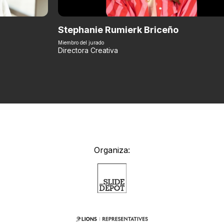
Stephanie Rumierk Briceño
Miembro del jurado
Directora Creativa
Organiza: