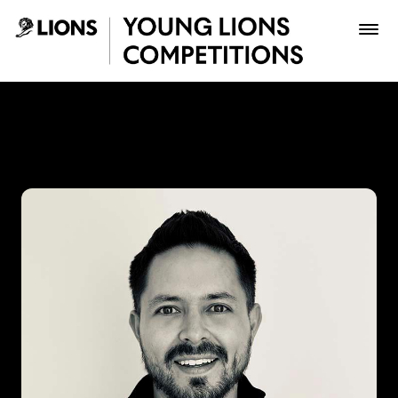
Saltar al contenido principal
Tiko Sanchez - Young Lion
Premios
Archivo
Inscribir
Boletería