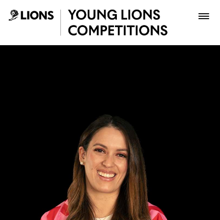
Saltar al contenido principal
Stephanie Rumierk Briceño
Premios
Archivo
Inscribir
Boletería