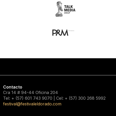
Contacto
Cra 14 # 94-44 Oficina 204
Tel: + (57) 601
743 9070
| Cel: + (57)
300 268 5992
festival@festivaleldorado.com