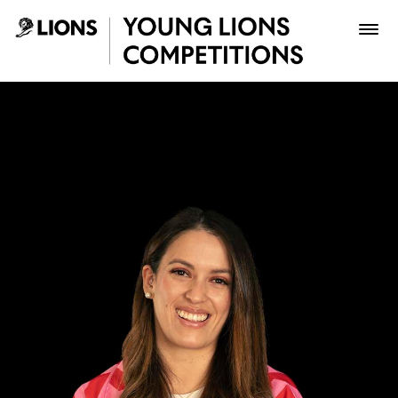
Saltar al contenido principal
Stephanie Rumierk Briceño
Premios
Archivo
Inscribir
Boletería