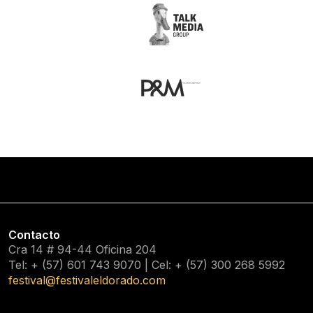
Contacto
Cra 14 # 94-44 Oficina 204
Tel: + (57) 601
743 9070
| Cel: + (57)
300 268 5992
festival@festivaleldorado.com