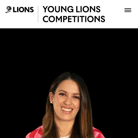
Saltar al contenido principal
Stephanie Rumierk Briceño
Premios
Archivo
Inscribir
Boletería