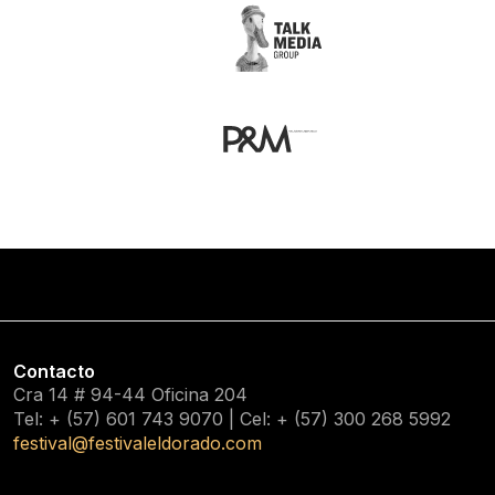
Contacto
Cra 14 # 94-44 Oficina 204
Tel: + (57) 601
743 9070
| Cel: + (57)
300 268 5992
festival@festivaleldorado.com