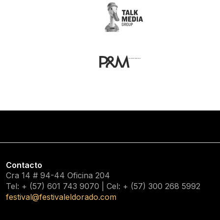
Contacto
Cra 14 # 94-44 Oficina 204
Tel: + (57) 601
743 9070
| Cel: + (57)
300 268 5992
festival@festivaleldorado.com