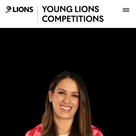
Saltar al contenido principal
Stephanie Rumierk Briceño
Premios
Archivo
Inscribir
Boletería