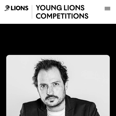
Saltar al contenido principal
Ricardo Ayala - Young Lion
Premios
Archivo
Inscribir
Boletería