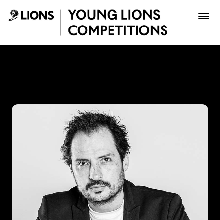
Saltar al contenido principal
Ricardo Ayala - Young Lion
Premios
Archivo
Inscribir
Boletería