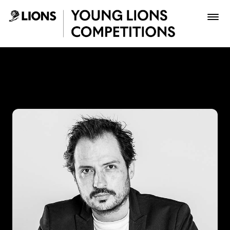
Saltar al contenido principal
Ricardo Ayala - Young Lion
Premios
Archivo
Inscribir
Boletería