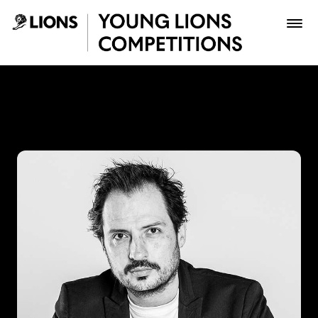
Saltar al contenido principal
Ricardo Ayala - Young Lion
Premios
Archivo
Inscribir
Boletería