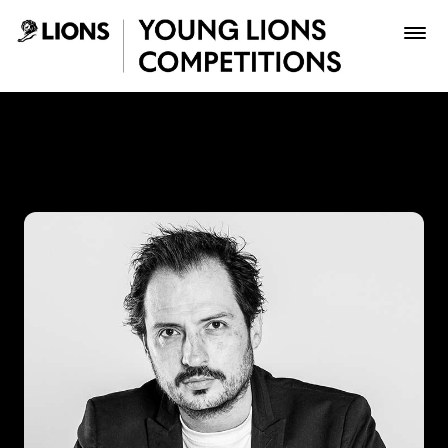
Saltar al contenido principal
Ricardo Ayala - Young Lion
Premios
Archivo
Inscribir
Boletería