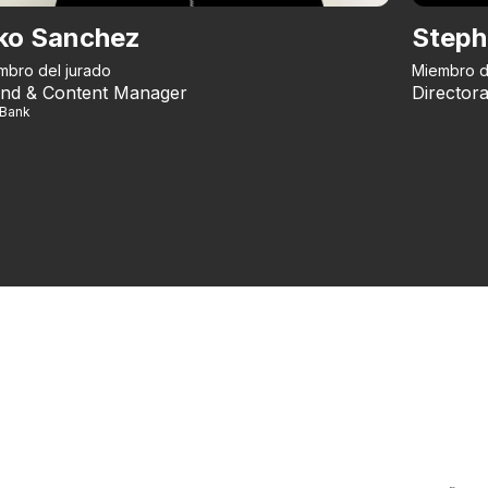
ko Sanchez
Steph
mbro del jurado
Miembro d
nd & Content Manager
Directora
iBank