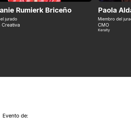
anie Rumierk Briceño
Paola Ald
el jurado
Miembro del jur
 Creativa
CMO
Keralty
Evento de: