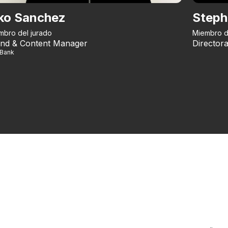
ko Sanchez
Steph
mbro del jurado
Miembro d
nd & Content Manager
Directora
iBank