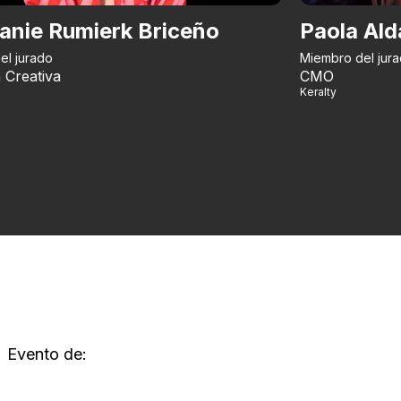
anie Rumierk Briceño
Paola Ald
el jurado
Miembro del jur
 Creativa
CMO
Keralty
Evento de: