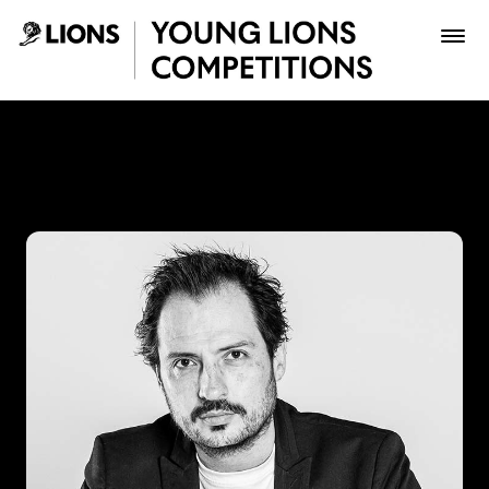
Saltar al contenido principal
Ricardo Ayala - Young Lion
Premios
Archivo
Inscribir
Boletería