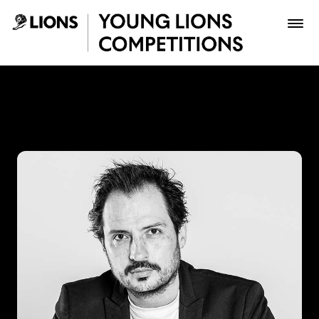
Saltar al contenido principal
Ricardo Ayala - Young Lion
Premios
Archivo
Inscribir
Boletería