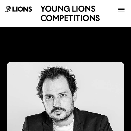
Saltar al contenido principal
Ricardo Ayala - Young Lion
Premios
Archivo
Inscribir
Boletería