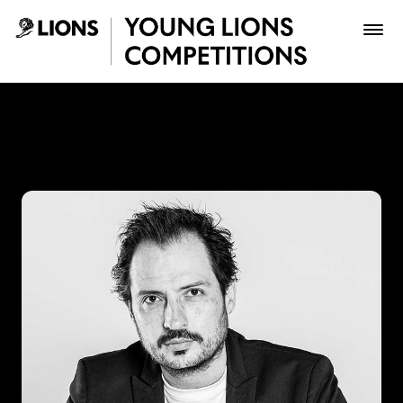
Saltar al contenido principal
Ricardo Ayala - Young Lion
Premios
Archivo
Inscribir
Boletería