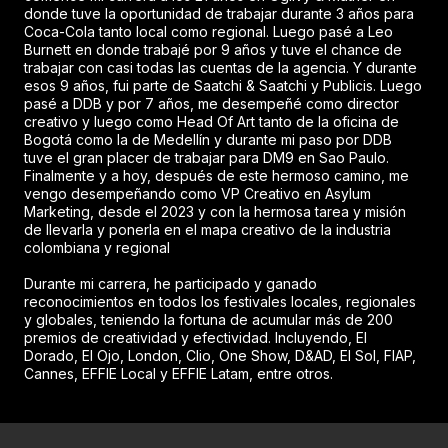
donde tuve la oportunidad de trabajar durante 3 años para
Coca-Cola tanto local como regional. Luego pasé a Leo
Burnett en donde trabajé por 9 años y tuve el chance de
trabajar con casi todas las cuentas de la agencia. Y durante
esos 9 años, fui parte de Saatchi & Saatchi y Publicis. Luego
pasé a DDB y por 7 años, me desempeñé como director
creativo y luego como Head Of Art tanto de la oficina de
Bogotá como la de Medellín y durante mi paso por DDB
tuve el gran placer de trabajar para DM9 en Sao Paulo.
Finalmente y a hoy, después de este hermoso camino, me
vengo desempeñando como VP Creativo en Asylum
Marketing, desde el 2023 y con la hermosa tarea y misión
de llevarla y ponerla en el mapa creativo de la industria
colombiana y regional
Durante mi carrera, he participado y ganado
reconocimientos en todos los festivales locales, regionales
y globales, teniendo la fortuna de acumular más de 200
premios de creatividad y efectividad. Incluyendo, El
Dorado, El Ojo, London, Clio, One Show, D&AD, El Sol, FIAP,
Cannes, EFFIE Local y EFFIE Latam, entre otros.