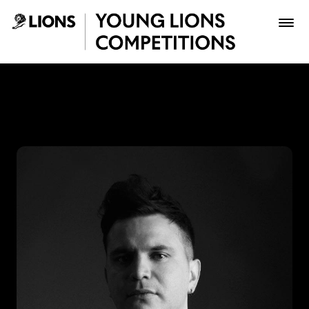
Saltar al contenido principal
Pipe Jaimes - Young Lions
Premios
Archivo
Inscribir
Boletería