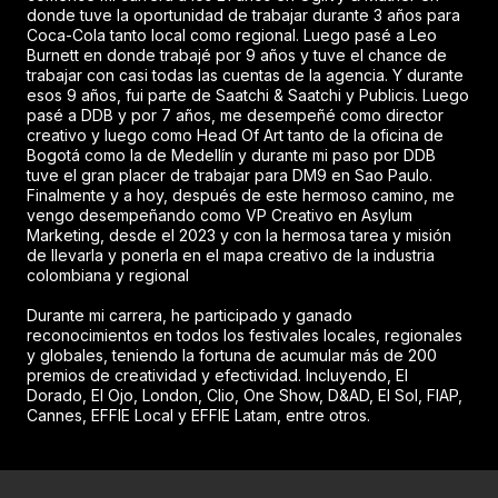
donde tuve la oportunidad de trabajar durante 3 años para
Coca-Cola tanto local como regional. Luego pasé a Leo
Burnett en donde trabajé por 9 años y tuve el chance de
trabajar con casi todas las cuentas de la agencia. Y durante
esos 9 años, fui parte de Saatchi & Saatchi y Publicis. Luego
pasé a DDB y por 7 años, me desempeñé como director
creativo y luego como Head Of Art tanto de la oficina de
Bogotá como la de Medellín y durante mi paso por DDB
tuve el gran placer de trabajar para DM9 en Sao Paulo.
Finalmente y a hoy, después de este hermoso camino, me
vengo desempeñando como VP Creativo en Asylum
Marketing, desde el 2023 y con la hermosa tarea y misión
de llevarla y ponerla en el mapa creativo de la industria
colombiana y regional
Durante mi carrera, he participado y ganado
reconocimientos en todos los festivales locales, regionales
y globales, teniendo la fortuna de acumular más de 200
premios de creatividad y efectividad. Incluyendo, El
Dorado, El Ojo, London, Clio, One Show, D&AD, El Sol, FIAP,
Cannes, EFFIE Local y EFFIE Latam, entre otros.