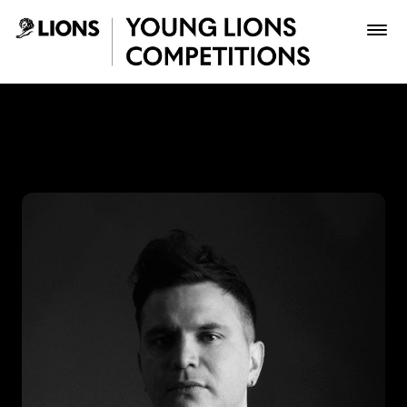
Saltar al contenido principal
Pipe Jaimes - Young Lions
Premios
Archivo
Inscribir
Boletería