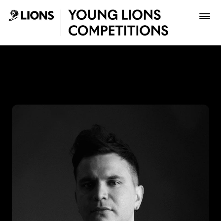
Saltar al contenido principal
Pipe Jaimes - Young Lions
Premios
Archivo
Inscribir
Boletería