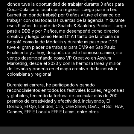
donde tuve la oportunidad de trabajar durante 3 años para
Coca-Cola tanto local como regional. Luego pasé a Leo
Burnett en donde trabajé por 9 años y tuve el chance de
trabajar con casi todas las cuentas de la agencia. Y durante
esos 9 años, fui parte de Saatchi & Saatchi y Publicis. Luego
pasé a DDB y por 7 años, me desempeñé como director
creativo y luego como Head Of Art tanto de la oficina de
Bogotá como la de Medellín y durante mi paso por DDB
tuve el gran placer de trabajar para DM9 en Sao Paulo.
Finalmente y a hoy, después de este hermoso camino, me
vengo desempeñando como VP Creativo en Asylum
Marketing, desde el 2023 y con la hermosa tarea y misión
de llevarla y ponerla en el mapa creativo de la industria
colombiana y regional
Durante mi carrera, he participado y ganado
reconocimientos en todos los festivales locales, regionales
y globales, teniendo la fortuna de acumular más de 200
premios de creatividad y efectividad. Incluyendo, El
Dorado, El Ojo, London, Clio, One Show, D&AD, El Sol, FIAP,
Cannes, EFFIE Local y EFFIE Latam, entre otros.