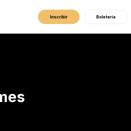
Inscribir
Boletería
imes