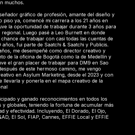
en muchos.
eñador gráfico de profesión, amante del diseño y
rto piso ya, comencé mi carrera a los 21 años en
uve la oportunidad de trabajar durante 3 años para
 regional. Luego pasé a Leo Burnett en donde
l chance de trabajar con casi todas las cuentas de
 años, fui parte de Saatchi & Saatchi y Publicis.
años, me desempeñé como director creativo y
o de la oficina de Bogotá como la de Medellín y
ve el gran placer de trabajar para DM9 en Sao
, después de este hermoso camino, me vengo
tivo en Asylum Marketing, desde el 2023 y con
e llevarla y ponerla en el mapa creativo de la
onal
ticipado y ganado reconocimientos en todos los
es y globales, teniendo la fortuna de acumular más
d y efectividad. Incluyendo, El Dorado, El Ojo,
AD, El Sol, FIAP, Cannes, EFFIE Local y EFFIE