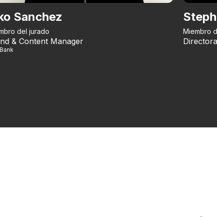
ko Sanchez
Steph
mbro del jurado
Miembro d
nd & Content Manager
Directora
iBank