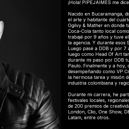
¡Hola! PIPEJAIMES me dic
Nacido en Bucaramanga, dis
el arte y habitante del cua
Ogilvy & Mather en donde t
Coca-Cola tanto local como
trabajé por 9 años y tuve e
la agencia. Y durante esos 9
Luego pasé a DDB y por 7 
luego como Head Of Art tant
durante mi paso por DDB tu
Paulo. Finalmente y a hoy
desempeñando como VP Crea
la hermosa tarea y misión d
industria colombiana y regi
Durante mi carrera, he par
festivales locales, regional
de 200 premios de creativida
London, Clio, One Show, D&
Latam, entre otros.