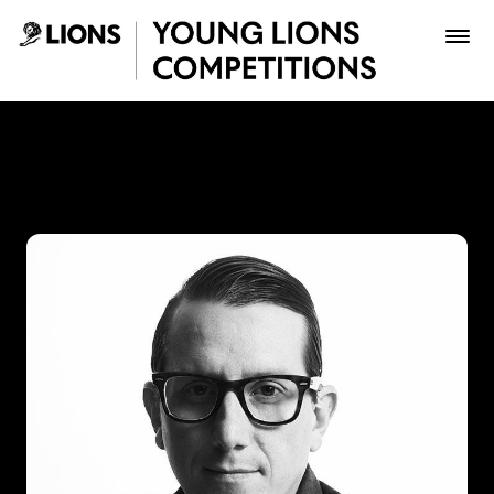
Saltar al contenido principal
Pipe Ruiz - Young Lions
Premios
Archivo
Inscribir
Boletería