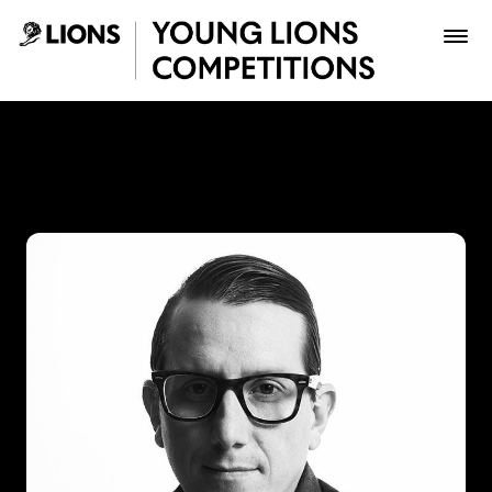
Saltar al contenido principal
Pipe Ruiz - Young Lions
Premios
Archivo
Inscribir
Boletería