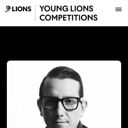
Saltar al contenido principal
Pipe Ruiz - Young Lions
Premios
Archivo
Inscribir
Boletería