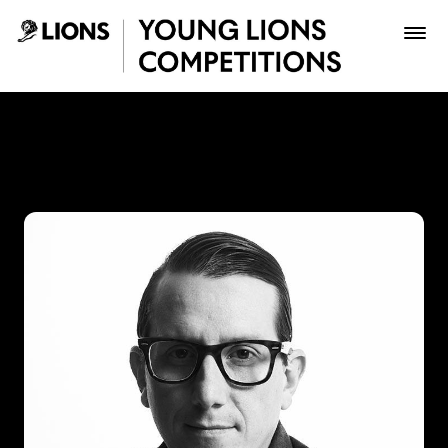
Saltar al contenido principal
Pipe Ruiz - Young Lions
Premios
Archivo
Inscribir
Boletería