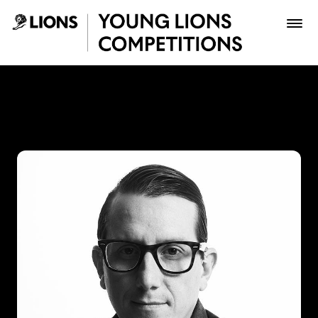
Saltar al contenido principal
Pipe Ruiz - Young Lions
Premios
Archivo
Inscribir
Boletería