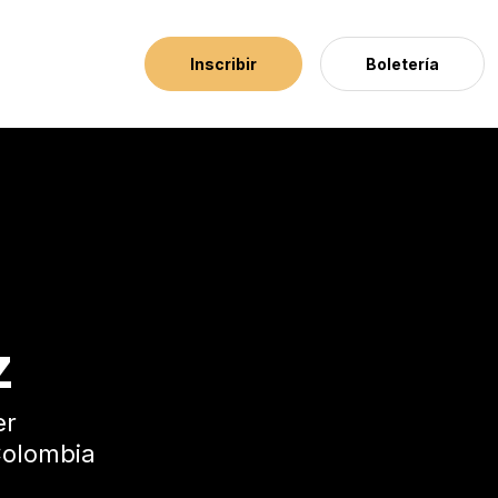
Inscribir
Boletería
z
er
olombia