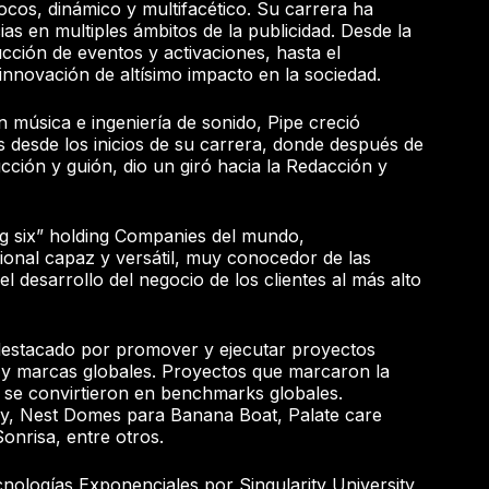
cos, dinámico y multifacético. Su carrera ha
as en multiples ámbitos de la publicidad. Desde la
ucción de eventos y activaciones, hasta el
innovación de altísimo impacto en la sociedad.
n música e ingeniería de sonido, Pipe creció
 desde los inicios de su carrera, donde después de
ción y guión, dio un giró hacia la Redacción y
ig six” holding Companies del mundo,
ional capaz y versátil, muy conocedor de las
el desarrollo del negocio de los clientes al más alto
 destacado por promover y ejecutar proyectos
s y marcas globales. Proyectos que marcaron la
 se convirtieron en benchmarks globales.
gy, Nest Domes para Banana Boat, Palate care
onrisa, entre otros.
cnologías Exponenciales por Singularity University