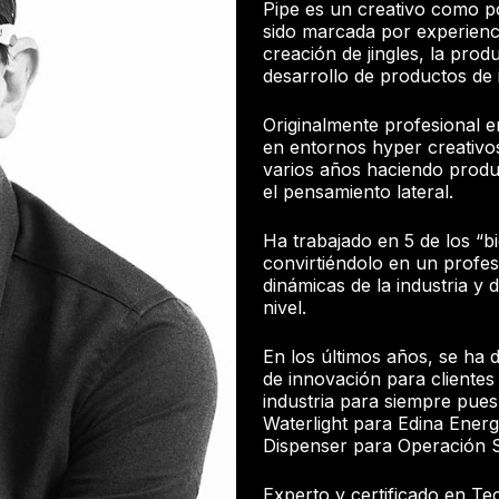
Pipe es un creativo como po
sido marcada por experienci
creación de jingles, la prod
desarrollo de productos de 
Originalmente profesional e
en entornos hyper creativos
varios años haciendo produc
el pensamiento lateral.
Ha trabajado en 5 de los “b
convirtiéndolo en un profes
dinámicas de la industria y d
nivel.
En los últimos años, se ha
de innovación para cliente
industria para siempre pues
Waterlight para Edina Ener
Dispenser para Operación S
Experto y certificado en Te