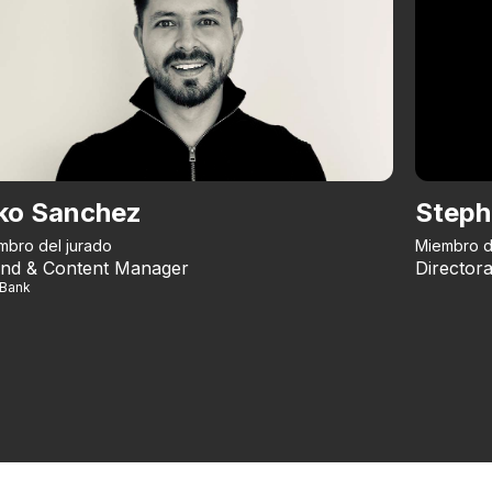
ko Sanchez
Steph
mbro del jurado
Miembro d
nd & Content Manager
Directora
iBank