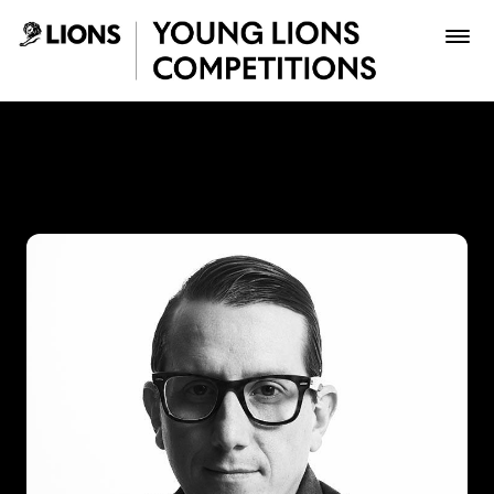
Saltar al contenido principal
Pipe Ruiz - Young Lions
Premios
Archivo
Inscribir
Boletería