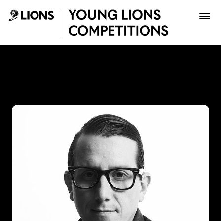
Saltar al contenido principal
Pipe Ruiz - Young Lions
Premios
Archivo
Inscribir
Boletería