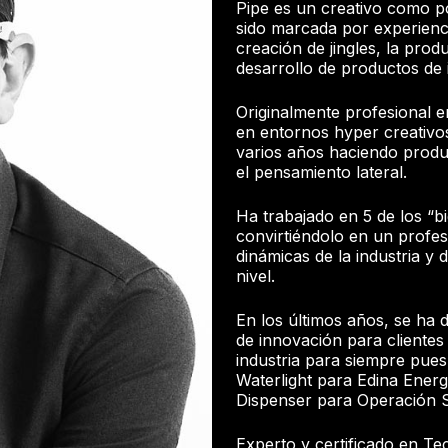
Pipe es un creativo como po
sido marcada por experienci
creación de jingles, la prod
desarrollo de productos de 
Originalmente profesional e
en entornos hyper creativos
varios años haciendo produc
el pensamiento lateral.
Ha trabajado en 5 de los “b
convirtiéndolo en un profes
dinámicas de la industria y d
nivel.
En los últimos años, se ha
de innovación para cliente
industria para siempre pues
Waterlight para Edina Ener
Dispenser para Operación S
Experto y certificado en Te