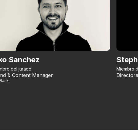
ko Sanchez
Steph
mbro del jurado
Miembro d
nd & Content Manager
Directora
iBank