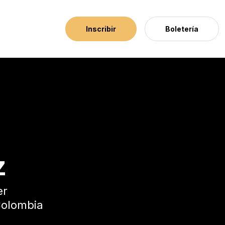
Inscribir
Boletería
z
er
olombia