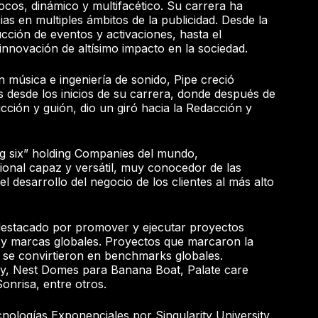
cos, dinámico y multifacético. Su carrera ha
as en multiples ámbitos de la publicidad. Desde la
ucción de eventos y activaciones, hasta el
innovación de altísimo impacto en la sociedad.
n música e ingeniería de sonido, Pipe creció
 desde los inicios de su carrera, donde después de
ción y guión, dio un giró hacia la Redacción y
ig six” holding Companies del mundo,
ional capaz y versátil, muy conocedor de las
el desarrollo del negocio de los clientes al más alto
 destacado por promover y ejecutar proyectos
s y marcas globales. Proyectos que marcaron la
 se convirtieron en benchmarks globales.
gy, Nest Domes para Banana Boat, Palate care
onrisa, entre otros.
cnologías Exponenciales por Singularity University