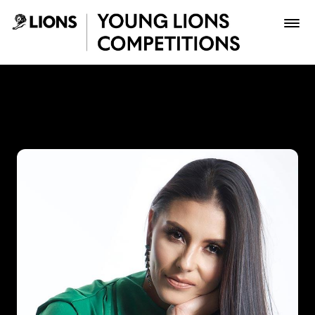
Saltar al contenido principal
Paola Andrea Beltrán Fonse
Premios
Archivo
Inscribir
Boletería